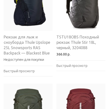
Рюкзак для лыж и
TSTU18OBS Походный
сноуборда Thule Upslope
рюкзак Thule Stir 18L,
25L Snowsports RAS
черный, 3204088
Backpack — Blackest Blue
366.00
р.
Недоступен для покупки
Быстрый просмотр
Быстрый просмотр